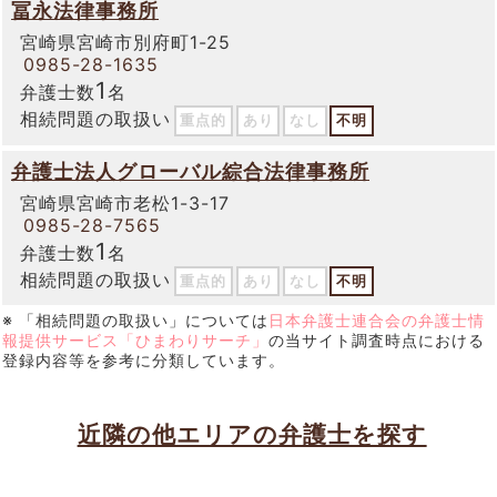
冨永法律事務所
宮崎県宮崎市別府町1-25
0985-28-1635
1
弁護士数
名
相続問題の取扱い
重点的
あり
なし
不明
弁護士法人グローバル綜合法律事務所
宮崎県宮崎市老松1-3-17
0985-28-7565
1
弁護士数
名
相続問題の取扱い
重点的
あり
なし
不明
※ 「相続問題の取扱い」については
日本弁護士連合会の弁護士情
報提供サービス「ひまわりサーチ」
の当サイト調査時点における
登録内容等を参考に分類しています。
近隣の他エリアの弁護士を探す