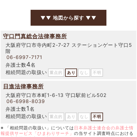
▼▼ 地図から探す ▼▼
守口門真総合法律事務所
大阪府守口市寺内町2-7-27 ステーションゲート守口5
階
06-6997-7171
4
弁護士数
名
相続問題の取扱い
重点的
あり
なし
不明
日進法律事務所
大阪府守口市本町1-6-13 守口駅前ビル502
06-6998-8039
1
弁護士数
名
相続問題の取扱い
重点的
あり
なし
不明
※ 「相続問題の取扱い」については
日本弁護士連合会の弁護士情
報提供サービス「ひまわりサーチ」
の当サイト調査時点における