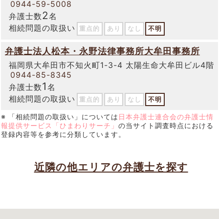
0944-59-5008
2
弁護士数
名
相続問題の取扱い
重点的
あり
なし
不明
弁護士法人松本・永野法律事務所大牟田事務所
福岡県大牟田市不知火町1-3-4 太陽生命大牟田ビル4階
0944-85-8345
1
弁護士数
名
相続問題の取扱い
重点的
あり
なし
不明
※ 「相続問題の取扱い」については
日本弁護士連合会の弁護士情
報提供サービス「ひまわりサーチ」
の当サイト調査時点における
登録内容等を参考に分類しています。
近隣の他エリアの弁護士を探す