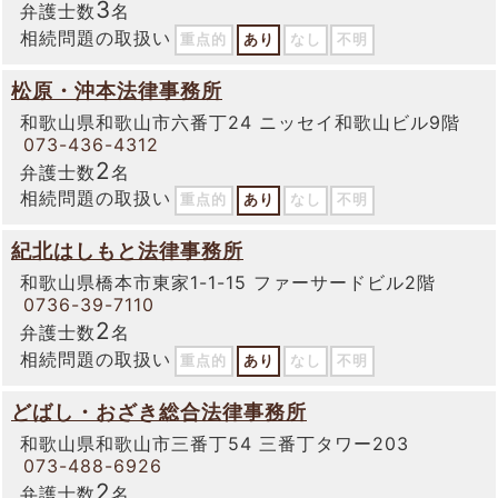
3
弁護士数
名
相続問題の取扱い
重点的
あり
なし
不明
松原・沖本法律事務所
和歌山県和歌山市六番丁24 ニッセイ和歌山ビル9階
073-436-4312
2
弁護士数
名
相続問題の取扱い
重点的
あり
なし
不明
紀北はしもと法律事務所
和歌山県橋本市東家1-1-15 ファーサードビル2階
0736-39-7110
2
弁護士数
名
相続問題の取扱い
重点的
あり
なし
不明
どばし・おざき総合法律事務所
和歌山県和歌山市三番丁54 三番丁タワー203
073-488-6926
2
弁護士数
名