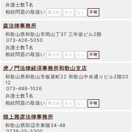
1
弁護士数
名
相続問題の取扱い
重点的
あり
なし
不明
森法律事務所
和歌山県和歌山市岡山丁37 三年坂ビル2階
073-426-5050
1
弁護士数
名
相続問題の取扱い
重点的
あり
なし
不明
虎ノ門法律経済事務所和歌山支店
和歌山県和歌山市板屋町22 和歌山中央通りビル2階20
12
073-488-1026
1
弁護士数
名
相続問題の取扱い
重点的
あり
なし
不明
畑上雅彦法律事務所
和歌山県田辺市東陽34-48
0739-25-3300