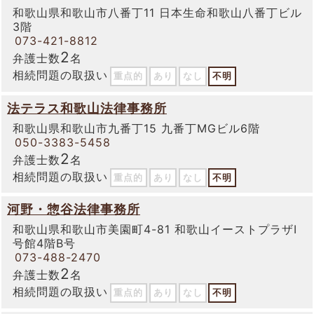
和歌山県和歌山市八番丁11 日本生命和歌山八番丁ビル
3階
073-421-8812
2
弁護士数
名
相続問題の取扱い
重点的
あり
なし
不明
法テラス和歌山法律事務所
和歌山県和歌山市九番丁15 九番丁MGビル6階
050-3383-5458
2
弁護士数
名
相続問題の取扱い
重点的
あり
なし
不明
河野・惣谷法律事務所
和歌山県和歌山市美園町4-81 和歌山イーストプラザⅠ
号館4階B号
073-488-2470
2
弁護士数
名
相続問題の取扱い
重点的
あり
なし
不明