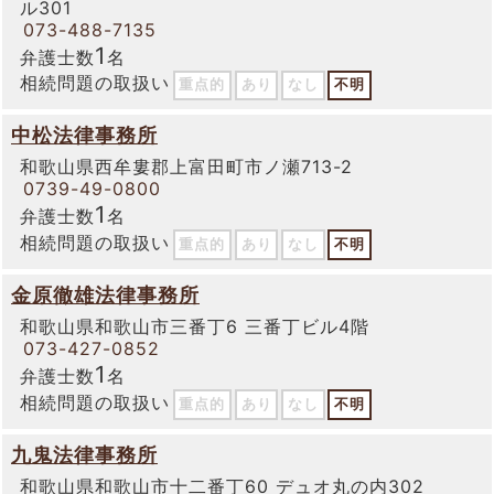
ル301
073-488-7135
1
弁護士数
名
相続問題の取扱い
重点的
あり
なし
不明
中松法律事務所
和歌山県西牟婁郡上富田町市ノ瀬713-2
0739-49-0800
1
弁護士数
名
相続問題の取扱い
重点的
あり
なし
不明
金原徹雄法律事務所
和歌山県和歌山市三番丁6 三番丁ビル4階
073-427-0852
1
弁護士数
名
相続問題の取扱い
重点的
あり
なし
不明
九鬼法律事務所
和歌山県和歌山市十二番丁60 デュオ丸の内302