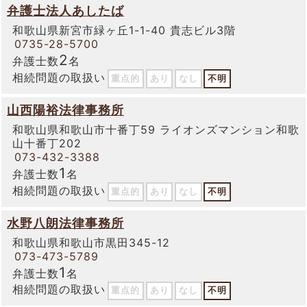
弁護士法人あしたば
和歌山県新宮市緑ヶ丘1-1-40 貴志ビル3階
0735-28-5700
2
弁護士数
名
相続問題の取扱い
重点的
あり
なし
不明
山西陽裕法律事務所
和歌山県和歌山市十番丁59 ライオンズマンション和歌
山十番丁202
073-432-3388
1
弁護士数
名
相続問題の取扱い
重点的
あり
なし
不明
水野八朗法律事務所
和歌山県和歌山市黒田345-12
073-473-5789
1
弁護士数
名
相続問題の取扱い
重点的
あり
なし
不明