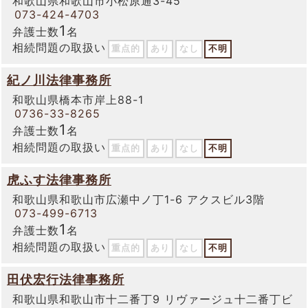
和歌山県和歌山市小松原通3-45
073-424-4703
1
弁護士数
名
相続問題の取扱い
重点的
あり
なし
不明
紀ノ川法律事務所
和歌山県橋本市岸上88-1
0736-33-8265
1
弁護士数
名
相続問題の取扱い
重点的
あり
なし
不明
虎ふす法律事務所
和歌山県和歌山市広瀬中ノ丁1-6 アクスビル3階
073-499-6713
1
弁護士数
名
相続問題の取扱い
重点的
あり
なし
不明
田伏宏行法律事務所
和歌山県和歌山市十二番丁9 リヴァージュ十二番丁ビ