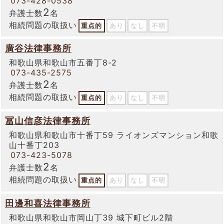
073-428-0538
2
弁護士数
名
相続問題の取扱い
重点的
あり
なし
不明
廣谷法律事務所
和歌山県和歌山市五番丁8-2
073-435-2575
2
弁護士数
名
相続問題の取扱い
重点的
あり
なし
不明
冨山信彦法律事務所
和歌山県和歌山市十番丁59 ライオンズマンション和歌
山十番丁203
073-423-5078
2
弁護士数
名
相続問題の取扱い
重点的
あり
なし
不明
田邊和喜法律事務所
和歌山県和歌山市岡山丁39 城下町ビル2階