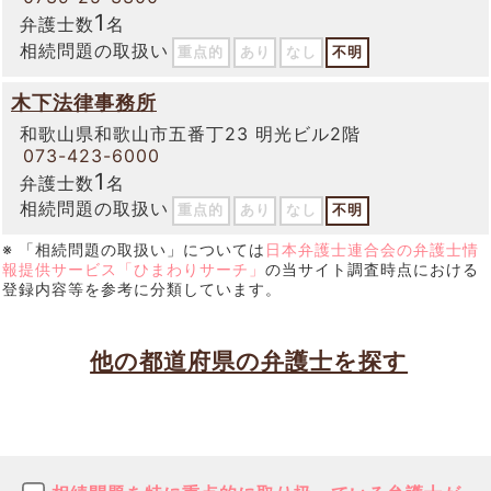
1
弁護士数
名
相続問題の取扱い
重点的
あり
なし
不明
木下法律事務所
和歌山県和歌山市五番丁23 明光ビル2階
073-423-6000
1
弁護士数
名
相続問題の取扱い
重点的
あり
なし
不明
※ 「相続問題の取扱い」については
日本弁護士連合会の弁護士情
報提供サービス「ひまわりサーチ」
の当サイト調査時点における
登録内容等を参考に分類しています。
他の都道府県の弁護士を探す