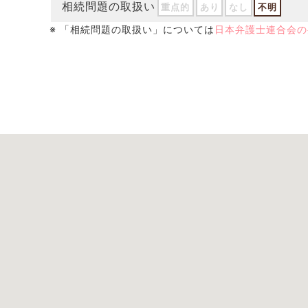
相続問題の取扱い
重点的
あり
なし
不明
※ 「相続問題の取扱い」については
日本弁護士連合会の