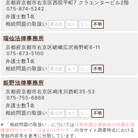
京都府京都市右京区西院平町7 クラエンタービル2階
075-874-5242
1
弁護士数
名
相続問題の取扱い
重点的
あり
なし
不明
瑞仙法律事務所
京都府京都市右京区嵯峨広沢南野町6-11
075-873-5100
1
弁護士数
名
相続問題の取扱い
重点的
あり
なし
不明
姫野法律事務所
京都府京都市右京区鳴滝川西町35-53
075-755-6868
1
弁護士数
名
相続問題の取扱い
重点的
あり
なし
不明
※ 「相続問題の取扱い」については
日本弁護士連合会の弁護士情
報提供サービス「ひまわりサーチ」
の当サイト調査時点における
登録内容等を参考に分類しています。