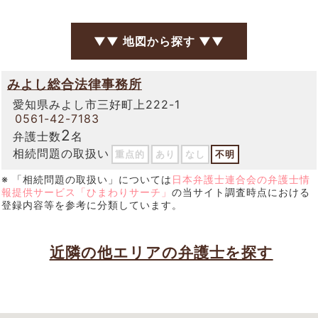
▼▼ 地図から探す ▼▼
みよし総合法律事務所
愛知県みよし市三好町上222-1
0561-42-7183
2
弁護士数
名
相続問題の取扱い
重点的
あり
なし
不明
※ 「相続問題の取扱い」については
日本弁護士連合会の弁護士情
報提供サービス「ひまわりサーチ」
の当サイト調査時点における
登録内容等を参考に分類しています。
近隣の他エリアの弁護士を探す