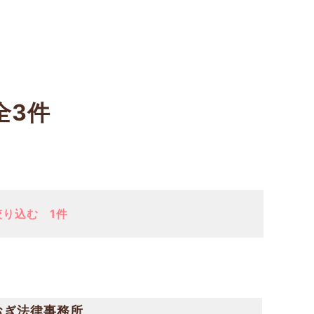
全3件
絞り込む
1件
おぎ法律事務所