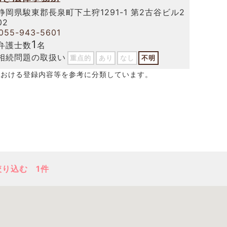
静岡県駿東郡長泉町下土狩1291-1 第2古谷ビル2
02
055-943-5601
1
弁護士数
名
相続問題の取扱い
重点的
あり
なし
不明
における登録内容等を参考に分類しています。
絞り込む
1件