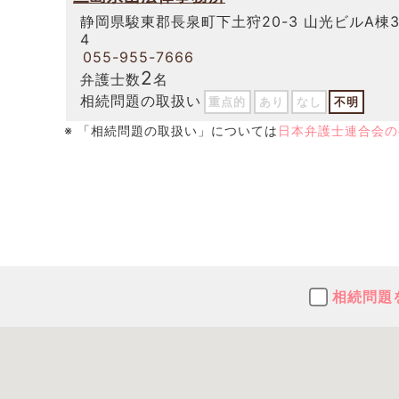
静岡県駿東郡長泉町下土狩20-3 山光ビルA棟3
4
055-955-7666
2
弁護士数
名
相続問題の取扱い
重点的
あり
なし
不明
※ 「相続問題の取扱い」については
日本弁護士連合会の
相続問題