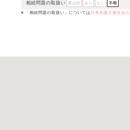
相続問題の取扱い
重点的
あり
なし
不明
※ 「相続問題の取扱い」については
日本弁護士連合会の